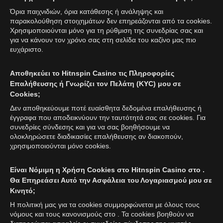
Όρια παιχνιδιών, όρια κατάθεσης ή ανάληψης και
παρακολούθηση στοιχημάτων δεν επηρεάζονται από τα cookies.
Χρησιμοποιούνται μόνο για τη ρύθμιση της συνεδρίας σας και
για να κάνουν τον χρόνο σας στη σελίδα του καζίνο μας πιο
ευχάριστο.
Αποθηκεύει το Hitnspin Casino τις Πληροφορίες
Επαλήθευσης ή Γνωρίζει τον Πελάτη (KYC) μου σε
Cookies;
Δεν αποθηκεύουμε ποτέ ευαίσθητα δεδομένα επαλήθευσης ή
έγγραφα που αποδεικνύουν την ταυτότητά σας σε cookies. Για
συνεδρίες σύνδεσης και για να σας βοηθήσουμε να
ολοκληρώσετε διαδικασίες επαλήθευσης αν διακοπούν,
χρησιμοποιούνται μόνο cookies.
Είναι Νόμιμη η Χρήση Cookies στο Hitnspin Casino στο .
Θα Επηρεάσει Αυτό την Ασφάλεια του Λογαριασμού μου σε
Κινητό;
Η πολιτική μας για τα cookies συμμορφώνεται με όλους τους
νόμους και τους κανονισμούς στο . Τα cookies βοηθούν να