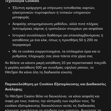
Τεχνολογία Cookies
Έξυπνη ιεράρχηση με επίγνωση τοποθεσίας καρτών,
ηλεκτρονικών πορτοφολιών ή τοπικών υπηρεσιών
μεταφοράς
Ασφαλής απομνημόνευση μεθόδου, αλλά ποτέ πλήρεις
λεπτομέρειες κάρτας ή τραπεζικών στοιχείων για ασφάλεια
Ιστορικό συναλλαγών διαθέσιμο για επαναλαμβανόμενες ή
καταθέσεις με ένα κλικ, όπως η προσθήκη 50 ή 200 σε
λογαριασμό
Με τα cookies ενεργοποιημένα, τα επιλεγμένα όρια και οι
ρυθμίσεις πληρωμής σας είναι πάντα στα χέρια σας
Αν θέλετε να κάνετε μικρή κατάθεση 10 για περιστασιακό παιχνίδι
ή μεγάλη κατάθεση 500 για συνεδρίες υψηλού ρίσκου, το
HitnSpin θα κάνει όλη τη διαδικασία εύκολη.
Παρακολούθηση με Cookies Εξατομίκευσης και Διαδικασίες
Ανάληψης
Το HitnSpin Casino θέλει να διευκολύνει, να κάνει ασφαλή και
σαφή για τους παίκτες την είσπραξη των κερδών τους. Τα
cookies εξατομίκευσης διευκολύνουν αυτές τις διαδικασίες
κάνοντας ευκολότερη τη σύνδεση των χρηστών, θυμώντας τις