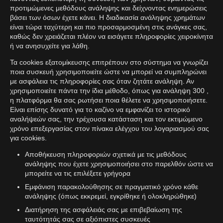
προτιμώμενες μεθόδους ανάληψης και δείχνοντας ενημερώσεις
βάσει των όσων έχετε κάνει. Η διαδικασία ανάληψης χρημάτων
είναι τώρα ταχύτερη και πιο προσαρμοσμένη στις ανάγκες σας,
καθώς δεν χρειάζεται πλέον να εισάγετε πληροφορίες χειροκίνητα
ή να ανησυχείτε για λάθη.
Τα cookies εξατομίκευσης επιτρέπουν στο σύστημα να γνωρίζει
ποια συσκευή χρησιμοποιείτε ώστε να μπορεί να συμπληρώνει
με ασφάλεια τις πληροφορίες σας όταν ζητάτε ανάληψη. Αν
χρησιμοποιείτε πάντα την ίδια μέθοδο, όπως για ανάληψη 300 ,
η πλατφόρμα θα σας ρωτήσει ποια θέλετε να χρησιμοποιήσετε.
Είναι επίσης δυνατό για το καζίνο να εμφανίζει το ιστορικό
αναλήψεών σας, την τρέχουσα κατάσταση και τον εκτιμώμενο
χρόνο επεξεργασίας στον πίνακα ελέγχου του λογαριασμού σας
για cookies.
Αποθήκευση πληροφοριών σχετικά με τις μεθόδους
ανάληψης που έχετε χρησιμοποιήσει στο παρελθόν ώστε να
μπορείτε να τις επιλέξετε γρήγορα
Εμφάνιση παρακολούθησης σε πραγματικό χρόνο κάθε
ανάληψης (όπως εκκρεμεί, εγκρίθηκε ή ολοκληρώθηκε)
Διατήρηση της ασφάλειάς σας με επιβεβαίωση της
ταυτότητάς σας σε αξιόπιστες συσκευές