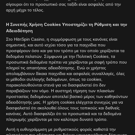
σίγουροι ότι το προσωπικό σας ταξίδι είναι ασφαλές από την
αρχή μέχρι το τέλος.
Η Συνεπής Χρήση Cookies Υποστηρίζει τη Ρύθμιση και την
Αδειοδότηση
Στο HitnSpin Casino, η συμμόρφωση με τους κανόνες είναι
σημαντική, και αυτό ισχύει τόσο για τα παιχνίδια που
προσφέρουν όσο και για τον τρόπο με τον οποίο χειρίζονται τα
δεδομένα πελατών. Σύμφωνα με την Πολιτική Cookies, τα
προσωπικά δεδομένα πρέπει να χειρίζονται με σαφή τρόπο που
πληροί τις απαιτήσεις αδειοδότησης. Ενώ οι χρήστες
απολαμβάνουν δίκαια παιχνίδια και ασφαλείς συναλλαγές, όλες
οι μέθοδοι συλλογής δεδομένων, όπως τα cookies,
παρακολουθούνται στενά για να διασφαλιστεί ότι δεν
παραβιάζουν τον νόμο. Η αυστηρή τήρηση των πλαισίων
προστασίας δεδομένων αποτελεί βασικό μέρος των καθηκόντων
αδειοδότησής μας. Η χρήση cookies ελέγχεται συνεχώς για να
διασφαλιστεί ότι ακολουθεί όλους τους τοπικούς και διεθνείς
κανόνες. Αυτό διασφαλίζει ότι τα προσωπικά και τα δεδομένα
πληρωμής χειρίζονται με τον καλύτερο δυνατό τρόπο.
Αυτή η ευθυγράμμιση με ρυθμιστικούς φορείς καθιστά την
πλατφόρμα πιο αξιόπιστη και δείχνει μακροπρόθεσμη δέσμευση