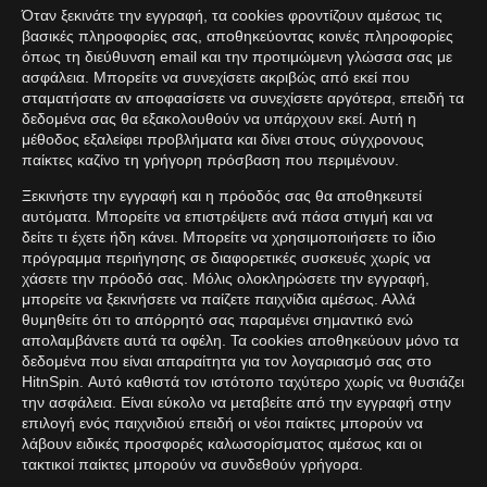
Όταν ξεκινάτε την εγγραφή, τα cookies φροντίζουν αμέσως τις
βασικές πληροφορίες σας, αποθηκεύοντας κοινές πληροφορίες
όπως τη διεύθυνση email και την προτιμώμενη γλώσσα σας με
ασφάλεια. Μπορείτε να συνεχίσετε ακριβώς από εκεί που
σταματήσατε αν αποφασίσετε να συνεχίσετε αργότερα, επειδή τα
δεδομένα σας θα εξακολουθούν να υπάρχουν εκεί. Αυτή η
μέθοδος εξαλείφει προβλήματα και δίνει στους σύγχρονους
παίκτες καζίνο τη γρήγορη πρόσβαση που περιμένουν.
Ξεκινήστε την εγγραφή και η πρόοδός σας θα αποθηκευτεί
αυτόματα. Μπορείτε να επιστρέψετε ανά πάσα στιγμή και να
δείτε τι έχετε ήδη κάνει. Μπορείτε να χρησιμοποιήσετε το ίδιο
πρόγραμμα περιήγησης σε διαφορετικές συσκευές χωρίς να
χάσετε την πρόοδό σας. Μόλις ολοκληρώσετε την εγγραφή,
μπορείτε να ξεκινήσετε να παίζετε παιχνίδια αμέσως. Αλλά
θυμηθείτε ότι το απόρρητό σας παραμένει σημαντικό ενώ
απολαμβάνετε αυτά τα οφέλη. Τα cookies αποθηκεύουν μόνο τα
δεδομένα που είναι απαραίτητα για τον λογαριασμό σας στο
HitnSpin. Αυτό καθιστά τον ιστότοπο ταχύτερο χωρίς να θυσιάζει
την ασφάλεια. Είναι εύκολο να μεταβείτε από την εγγραφή στην
επιλογή ενός παιχνιδιού επειδή οι νέοι παίκτες μπορούν να
λάβουν ειδικές προσφορές καλωσορίσματος αμέσως και οι
τακτικοί παίκτες μπορούν να συνδεθούν γρήγορα.