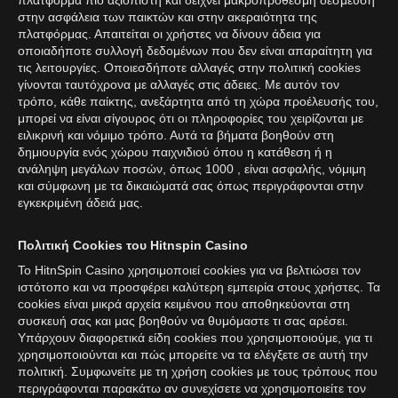
στην ασφάλεια των παικτών και στην ακεραιότητα της
πλατφόρμας. Απαιτείται οι χρήστες να δίνουν άδεια για
οποιαδήποτε συλλογή δεδομένων που δεν είναι απαραίτητη για
τις λειτουργίες. Οποιεσδήποτε αλλαγές στην πολιτική cookies
γίνονται ταυτόχρονα με αλλαγές στις άδειες. Με αυτόν τον
τρόπο, κάθε παίκτης, ανεξάρτητα από τη χώρα προέλευσής του,
μπορεί να είναι σίγουρος ότι οι πληροφορίες του χειρίζονται με
ειλικρινή και νόμιμο τρόπο. Αυτά τα βήματα βοηθούν στη
δημιουργία ενός χώρου παιχνιδιού όπου η κατάθεση ή η
ανάληψη μεγάλων ποσών, όπως 1000 , είναι ασφαλής, νόμιμη
και σύμφωνη με τα δικαιώματά σας όπως περιγράφονται στην
εγκεκριμένη άδειά μας.
Πολιτική Cookies του Hitnspin Casino
Το HitnSpin Casino χρησιμοποιεί cookies για να βελτιώσει τον
ιστότοπο και να προσφέρει καλύτερη εμπειρία στους χρήστες. Τα
cookies είναι μικρά αρχεία κειμένου που αποθηκεύονται στη
συσκευή σας και μας βοηθούν να θυμόμαστε τι σας αρέσει.
Υπάρχουν διαφορετικά είδη cookies που χρησιμοποιούμε, για τι
χρησιμοποιούνται και πώς μπορείτε να τα ελέγξετε σε αυτή την
πολιτική. Συμφωνείτε με τη χρήση cookies με τους τρόπους που
περιγράφονται παρακάτω αν συνεχίσετε να χρησιμοποιείτε τον