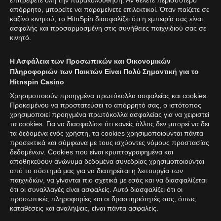
απόρρητο, μπορείτε να παραμείνετε επιλεκτικοί. Όταν παίζετε σε
καζίνο κινητού, το HitnSpin διασφαλίζει ότι η εμπειρία σας είναι
ασφαλής και προσαρμοσμένη στις συνήθειες παιχνιδιού σας σε
κινητό.
Η Ασφάλεια των Προσωπικών και Οικονομικών
Πληροφοριών των Παικτών Είναι Πολύ Σημαντική για το
Hitnspin Casino
Χρησιμοποιούν προηγμένα πρωτόκολλα ασφαλείας και cookies.
Προκειμένου να προστατεύσει το απόρρητό σας, ο ιστότοπος
χρησιμοποιεί προηγμένα πρωτόκολλα ασφαλείας για να χειριστεί
τα cookies. Για να διασφαλίσει ότι κανείς άλλος δεν μπορεί να δει
τα δεδομένα ενός χρήστη, τα cookies χρησιμοποιούνται πάντα
προσεκτικά και σύμφωνα με τους ισχύοντες νόμους προστασίας
δεδομένων. Cookies που είναι κρυπτογραφημένα και
αποθηκεύουν ανώνυμα δεδομένα συνεδρίας χρησιμοποιούνται
από το σύστημά μας για να διατηρείται η λειτουργία των
παιχνιδιών, να γίνονται πιο σχετικά με εσάς και να διασφαλίζεται
ότι οι συναλλαγές είναι ασφαλείς. Αυτό διασφαλίζει ότι οι
προσωπικές πληροφορίες και οι δραστηριότητές σας, όπως
καταθέσεις και αναλήψεις, είναι πάντα ασφαλείς.