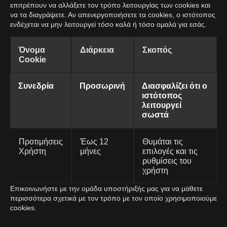
επιτρέπουν να αλλάξετε τον τρόπο λειτουργίας των cookies και
να τα διαγράψετε. Αν απενεργοποιήσετε τα cookies, ο ιστότοπος
ενδέχεται να μην λειτουργεί τόσο καλά ή τόσο ομαλά για εσάς.
Όνομα
Διάρκεια
Σκοπός
Cookie
Συνεδρία
Προσωρινή
Διασφαλίζει ότι ο
ιστότοπος
λειτουργεί
σωστά
Προτιμήσεις
Έως 12
Θυμάται τις
Χρήστη
μήνες
επιλογές και τις
ρυθμίσεις του
χρήστη
Επικοινωνήστε με την ομάδα υποστήριξής μας για να μάθετε
περισσότερα σχετικά με τον τρόπο με τον οποίο χρησιμοποιούμε
cookies.