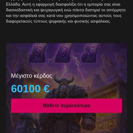
Ελλάδα. Αυτή η εφαρμογή διασφαλίζει ότι η εμπειρία σας είναι
διασκεδαστική και ψυχαγωγική ενώ πάντα διατηρεί το απόρρητο
και την ασφάλειά σας κατά νου χρησιμοποιώντας αυτούς τους
διαφορετικούς τύπους ψηφιακής και φυσικής ασφάλειας.
Μέγιστο κέρδος
60100 €
Μάθετε περισσότερα