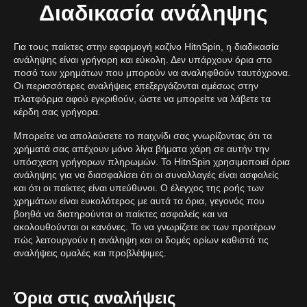
Διαδικασία ανάληψης
Για τους παίκτες στην εφαρμογή καζίνο HitnSpin, η διαδικασία
ανάληψης είναι γρήγορη και εύκολη. Δεν υπάρχουν όρια στο
ποσό των χρημάτων που μπορούν να αναληφθούν ταυτόχρονα.
Οι περισσότερες αναλήψεις επεξεργάζονται αμέσως στην
πλατφόρμα αφού εγκριθούν, ώστε να μπορείτε να λάβετε τα
κέρδη σας γρήγορα.
Μπορείτε να απολαύσετε το παιχνίδι σας γνωρίζοντας ότι τα
χρήματά σας απέχουν μόνο λίγα βήματα χάρη σε αυτήν την
υπόσχεση γρήγορων πληρωμών. Το HitnSpin χρησιμοποιεί όρια
ανάληψης για να διασφαλίσει ότι οι συναλλαγές είναι ασφαλείς
και ότι οι παίκτες είναι υπεύθυνοι. Ο έλεγχος της ροής των
χρημάτων είναι ευκολότερος με αυτά τα όρια, γεγονός που
βοηθά να διατηρούνται οι παίκτες ασφαλείς και να
ακολουθούνται οι κανόνες. Το να γνωρίζετε εκ των προτέρων
πώς λειτουργούν η ανάληψη και οι δομές ορίων καθιστά τις
αναλήψεις ομαλές και προβλέψιμες.
Όρια στις αναλήψεις