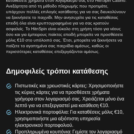
καταθέσετε χρήματα στον λογαριασμό σας στο HitnSpin Casino.
Ανεξάρτητα από τη μέθοδο πληρωμής που προτιμάτε,
υπάρχουν πολλές επιλογές κατάθεσης για να σας διευκολύνουν
να ξεκινήσετε το παιχνίδι. Μην ανησυχείτε για τις καταθέσεις
επειδή όλα είναι κρυπτογραφημένα για να σας κρατούν
ασφαλείς. Το HitnSpin είναι εύκολο στη χρήση τόσο για νέους
όσο και για έμπειρους παίκτες επειδή μπορείτε να προσθέσετε
μόλις €10 στο υπόλοιπό σας. Έτσι, μπορείτε να ξεκινήσετε να
παίζετε τα αγαπημένα σας παιχνίδια αμέσως, καθώς οι
περισσότερες καταθέσεις επεξεργάζονται αμέσως.
Δημοφιλείς τρόποι κατάθεσης
Πιστωτικές και χρεωστικές κάρτες: Χρησιμοποιήστε
τις κύριες κάρτες για να προσθέσετε χρήματα
γρήγορα στον λογαριασμό σας. Χρειάζεται μόνο ένα
λεπτό για να επεξεργαστεί μια κατάθεση €10.
Ηλεκτρονικά πορτοφόλια: Για καταθέσεις μόλις €10,
χρησιμοποιήστε μια αξιόπιστη υπηρεσία
ηλεκτρονικού πορτοφολιού.
Προπληρωμένα κουπόνια: Γεμίστε τον λογαριασμό