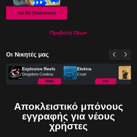
Magic Mirror
Προβολή Όλων
Οι Νικητές μας
Explosive Reels
Elektra
Me
Drugstore Cowboy
Cruel
Up
456€
78€
Αποκλειστικό μπόνους
εγγραφής για νέους
χρήστες