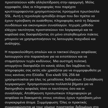
προστατεύουν κάθε αλληλεπίδραση στην εφαρμογή. Μόλις
εγγραφείτε, όλες οι πληροφορίες που παρέχετε
κρυπτογραφούνται χρησιμοποιώντας προηγμένα πρωτόκολλα
SSL. Αυτή η τεχνολογία εμποδίζει άτομα που δεν πρέπει να
έχουν πρόσβαση σε ευαίσθητες πληροφορίες κατά τη διάρκεια
συνδέσεων και οικονομικών συναλλαγών. Ισχυρές μέθοδοι
ελέγχου ταυτότητας προστατεύουν τον λογαριασμό και τα
κεφάλαιά σας διασφαλίζοντας ότι μόνο επαληθευμένοι παίκτες
μπορούν να χρησιμοποιήσουν τις λειτουργίες παιχνιδιού και
ανάληψης.
Η παρακολούθηση απειλών και οι τακτικοί έλεγχοι ασφάλειας
λειτουργούν στο παρασκήνιο για να εντοπίσουν και να
σταματήσουν τυχόν κινδύνους. Μια αυστηρή πολιτική
απορρήτου διασφαλίζει ότι κανείς άλλος δεν λαμβάνει τις
πληροφορίες σας εκτός εάν χρειάζεται για να συμμορφωθείτε με
τους κανόνες στο Ελλάδα. Ένα κλειδί SSL 256-bit
χρησιμοποιείται για όλες τις μεταδόσεις δεδομένων. Επαλήθευση
λογαριασμών: Χρησιμοποιούνται πολλαπλά βήματα για να
διατηρηθούν ασφαλείς τόσο οι ταυτότητες όσο και οι
συναλλαγές. Αποθήκευση προσωπικών πληροφοριών με
ασφάλεια σε διακομιστές στους οποίους έχουν πρόσβαση μόνο
συγκεκριμένα άτομα. Συμμόρφωση: Όλες οι πρακτικές
συμμορφώνονται με τους νόμους προστασίας δεδομένων στο