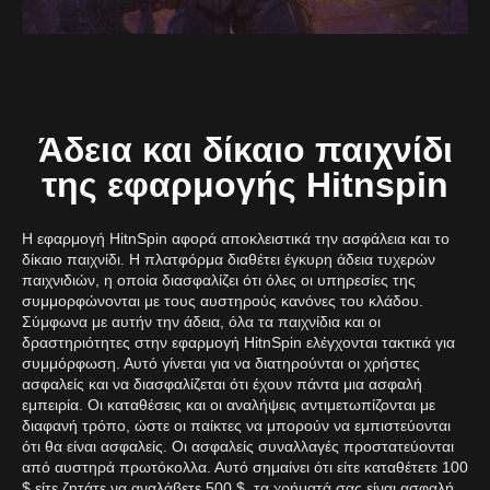
Άδεια και δίκαιο παιχνίδι
της εφαρμογής Hitnspin
Η εφαρμογή HitnSpin αφορά αποκλειστικά την ασφάλεια και το
δίκαιο παιχνίδι. Η πλατφόρμα διαθέτει έγκυρη άδεια τυχερών
παιχνιδιών, η οποία διασφαλίζει ότι όλες οι υπηρεσίες της
συμμορφώνονται με τους αυστηρούς κανόνες του κλάδου.
Σύμφωνα με αυτήν την άδεια, όλα τα παιχνίδια και οι
δραστηριότητες στην εφαρμογή HitnSpin ελέγχονται τακτικά για
συμμόρφωση. Αυτό γίνεται για να διατηρούνται οι χρήστες
ασφαλείς και να διασφαλίζεται ότι έχουν πάντα μια ασφαλή
εμπειρία. Οι καταθέσεις και οι αναλήψεις αντιμετωπίζονται με
διαφανή τρόπο, ώστε οι παίκτες να μπορούν να εμπιστεύονται
ότι θα είναι ασφαλείς. Οι ασφαλείς συναλλαγές προστατεύονται
από αυστηρά πρωτόκολλα. Αυτό σημαίνει ότι είτε καταθέτετε 100
$ είτε ζητάτε να αναλάβετε 500 $, τα χρήματά σας είναι ασφαλή