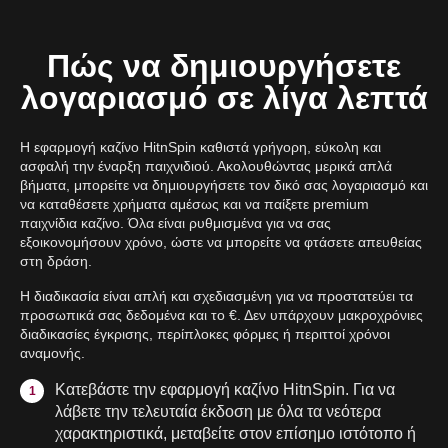
Πώς να δημιουργήσετε
λογαριασμό σε λίγα λεπτά
Η εφαρμογή καζίνο HitnSpin καθιστά γρήγορη, εύκολη και
ασφαλή την έναρξη παιχνιδιού. Ακολουθώντας μερικά απλά
βήματα, μπορείτε να δημιουργήσετε τον δικό σας λογαριασμό και
να καταθέσετε χρήματα αμέσως και να παίξετε premium
παιχνίδια καζίνο. Όλα είναι ρυθμισμένα για να σας
εξοικονομήσουν χρόνο, ώστε να μπορείτε να φτάσετε απευθείας
στη δράση.
Η διαδικασία είναι απλή και σχεδιασμένη για να προστατεύει τα
προσωπικά σας δεδομένα και το €. Δεν υπάρχουν μακροχρόνιες
διαδικασίες έγκρισης, περίπλοκες φόρμες ή περιττοί χρόνοι
αναμονής.
Κατεβάστε την εφαρμογή καζίνο HitnSpin. Για να
λάβετε την τελευταία έκδοση με όλα τα νεότερα
χαρακτηριστικά, μεταβείτε στον επίσημο ιστότοπο ή