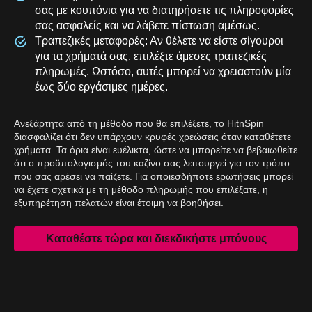
σας με κουπόνια για να διατηρήσετε τις πληροφορίες
σας ασφαλείς και να λάβετε πίστωση αμέσως.
Τραπεζικές μεταφορές: Αν θέλετε να είστε σίγουροι
για τα χρήματά σας, επιλέξτε άμεσες τραπεζικές
πληρωμές. Ωστόσο, αυτές μπορεί να χρειαστούν μία
έως δύο εργάσιμες ημέρες.
Ανεξάρτητα από τη μέθοδο που θα επιλέξετε, το HitnSpin
διασφαλίζει ότι δεν υπάρχουν κρυφές χρεώσεις όταν καταθέτετε
χρήματα. Τα όρια είναι ευέλικτα, ώστε να μπορείτε να βεβαιωθείτε
ότι ο προϋπολογισμός του καζίνο σας λειτουργεί για τον τρόπο
που σας αρέσει να παίζετε. Για οποιεσδήποτε ερωτήσεις μπορεί
να έχετε σχετικά με τη μέθοδο πληρωμής που επιλέξατε, η
εξυπηρέτηση πελατών είναι έτοιμη να βοηθήσει.
Καταθέστε τώρα και διεκδικήστε μπόνους