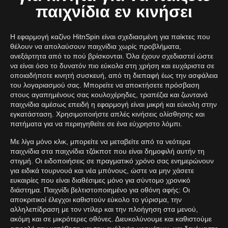
παιχνίδια εν κινήσει
Η εφαρμογή καζίνο HitnSpin είναι σχεδιασμένη για παίκτες που
θέλουν να απολαύσουν παιχνίδια χωρίς προβλήματα,
ανεξάρτητα από το πού βρίσκονται. Όλα έχουν σχεδιαστεί ώστε
να είναι όσο το δυνατόν πιο εύκολα στη χρήση και ευχάριστα σε
οποιαδήποτε κινητή συσκευή, από τη διεπαφή έως την ασφάλεια
του λογαριασμού σας. Μπορείτε να αποκτήσετε πρόσβαση
στους αγαπημένους σας κουλοχέρηδες, τραπέζια και ζωντανά
παιχνίδια αμέσως επειδή η εφαρμογή είναι μικρή και εύκολη στην
εγκατάσταση. Χρησιμοποιήστε απλές κινήσεις ολίσθησης και
πατήματα για να περιηγηθείτε σε ένα εύχρηστο λόμπι.
Με λίγα μόνο κλικ, μπορείτε να μεταβείτε από τα νεότερα
παιχνίδια στα παιχνίδια τζάκποτ που είναι δημοφιλή αυτήν τη
στιγμή. Οι ειδοποιήσεις σε πραγματικό χρόνο σας ενημερώνουν
για ειδικά τουρνουά και νέα μπόνους, ώστε να μην χάσετε
ευκαιρίες που είναι διαθέσιμες μόνο για σύντομο χρονικό
διάστημα. Παιχνίδι βελτιστοποιημένο για οθόνη αφής: Οι
αποκριτικοί έλεγχοι καθιστούν εύκολο το γύρισμα, την
αλληλεπίδραση με τον ντίλερ και την πλοήγηση στα μενού,
ακόμη και σε μικρότερες οθόνες. Διευκολύνουμε και καθιστούμε